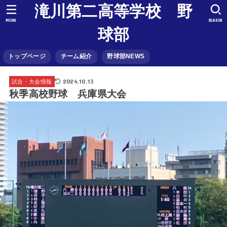
滝川第二高等学校 野
MENU
SEARCH
球部
トップページ
チーム紹介
野球部NEWS
2024.10.13
試合・大会情報
秋季高校野球 兵庫県大会