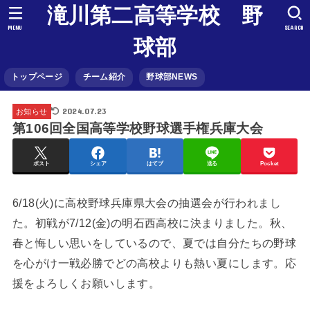
滝川第二高等学校 野
MENU
SEARCH
球部
トップページ
チーム紹介
野球部NEWS
2024.07.23
お知らせ
第106回全国高等学校野球選手権兵庫大会
ポスト
シェア
はてブ
送る
Pocket
6/18(火)に高校野球兵庫県大会の抽選会が行われまし
た。初戦が7/12(金)の明石西高校に決まりました。秋、
春と悔しい思いをしているので、夏では自分たちの野球
を心がけ一戦必勝でどの高校よりも熱い夏にします。応
援をよろしくお願いします。